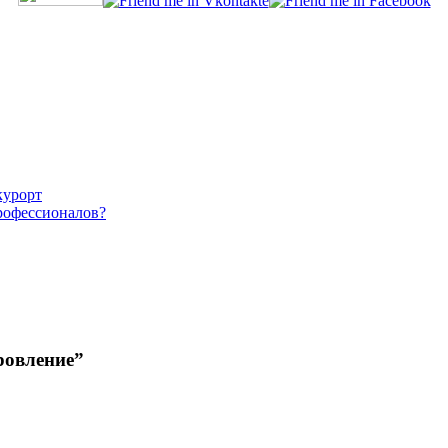
курорт
рофессионалов?
ровление”