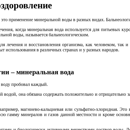
оздоровление
 это применение минеральной воды в разных видах. Бальнеология
ечения, когда минеральная вода используется для питьевых кур
льной воды, называется бальнеологическим.
 для лечения и восстановления организма, как человеком, так 
ыт использования в различных странах и у разных народов.
ии – минеральная вода
 воду пробовал каждый.
ой водой, она обязана содержать положительно и отрицательно
апример, магниево-кальциевая или сульфатно-хлоридная. Это во
 всю гамму минералов и газов данной местности и кроме осно
нтами и биологически активными веществами раствор воды. Доб