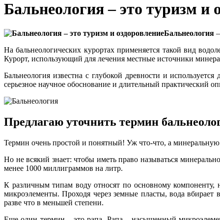
Бальнеология – это туризм и 
Бальнеология
–
На бальнеологических курортах применяется такой вид водол
Курорт, использующий для лечения местные источники минера
Бальнеология известна с глубокой древности и используется
серьезное научное обоснование и длительный практический оп
Предлагаю уточнить термин бальнеолог
Термин очень простой и понятный! Уж что-что, а минеральную
Но не всякий знает: чтобы иметь право называться минеральн
менее 1000 миллиграммов на литр.
К различным типам воду относят по основному компоненту, н
микроэлементы. Проходя через земные пласты, вода вбирает
разве что в меньшей степени.
Еще один термин – это рапа. Рапа – насыщенный микроэлеме