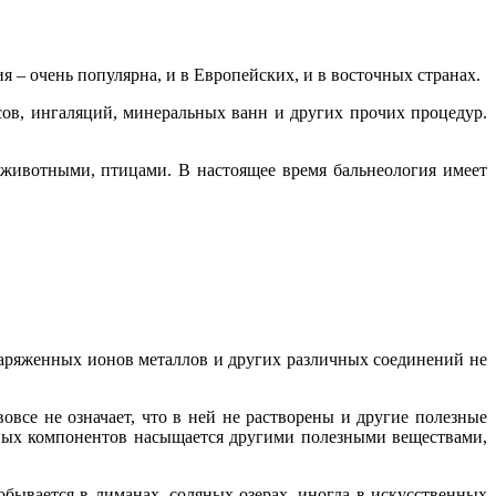
 – очень популярна, и в Европейских, и в восточных странах.
сов, ингаляций, минеральных ванн и других прочих процедур.
и животными, птицами. В настоящее время бальнеология имеет
 заряженных ионов металлов и других различных соединений не
все не означает, что в ней не растворены и другие полезные
вных компонентов насыщается другими полезными веществами,
ывается в лиманах, соляных озерах, иногда в искусственных