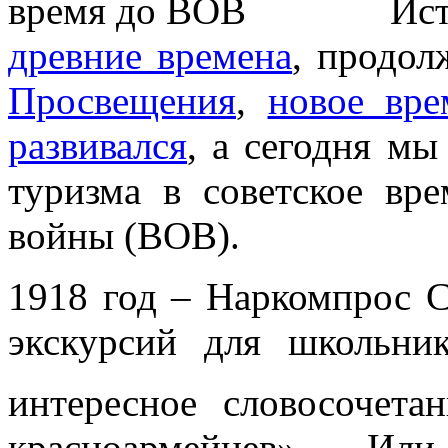
Ис
древние времена
, продол
Просвещения
,
новое вре
развивался
, а сегодня м
туризма в советское вр
войны (ВОВ).
1918 год – Наркомпрос С
экскурсий для школьни
интересное словосочета
красноармейцев». Ил