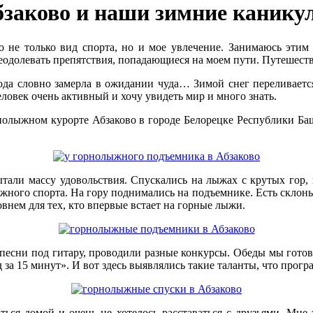
бзаково и наши зимние канику
о не только вид спорта, но и мое увлечение. Занимаюсь этим
реодолевать препятствия, попадающиеся на моем пути. Путешеств
рода словно замерла в ожидании чуда… Зимой снег переливается
человек очень активный и хочу увидеть мир и много знать.
рнолыжном курорте Абзаково в городе Белорецке Республики Ба
али массу удовольствия. Спускались на лыжах с крутых гор, к
жного спорта. На гору поднимались на подъемнике. Есть склон
ровнем для тех, кто впервые встает на горные лыжи.
песни под гитару, проводили разные конкурсы. Обеды мы готови
за 15 минут». И вот здесь выявлялись такие таланты, что прогр
ться домой и очень не хотелось расставаться с друзьями. Мне 