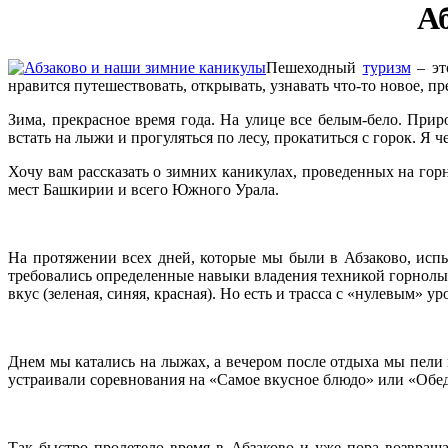
А
Пешеходный
туризм
– эт
нравится путешествовать, открывать, узнавать что-то новое, п
Зима, прекрасное время года. На улице все белым-бело. При
встать на лыжи и прогуляться по лесу, прокатиться с горок. Я 
Хочу вам рассказать о зимних каникулах, проведенных на го
мест Башкирии и всего Южного Урала.
На протяжении всех дней, которые мы были в Абзаково, испыт
требовались определенные навыки владения техникой горнолы
вкус (зеленая, синяя, красная). Но есть и трасса с «нулевым» у
Днем мы катались на лыжах, а вечером после отдыха мы пели 
устраивали соревнования на «Самое вкусное блюдо» или «Обед 
Так быстро пролетело время в Абзаково и уже пора возвраща