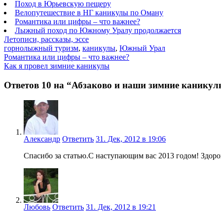
Поход в Юрьевскую пещеру
Велопутешествие в НГ каникулы по Оману
Романтика или цифры – что важнее?
Лыжный поход по Южному Уралу продолжается
Летописи, рассказы, эссе
горнолыжный туризм
,
каникулы
,
Южный Урал
Романтика или цифры – что важнее?
Как я провел зимние каникулы
Ответов 10 на “Абзаково и наши зимние канику
Александр
Ответить
31. Дек, 2012 в 19:06
Спасибо за статью.С наступающим вас 2013 годом! Здоро
Любовь
Ответить
31. Дек, 2012 в 19:21