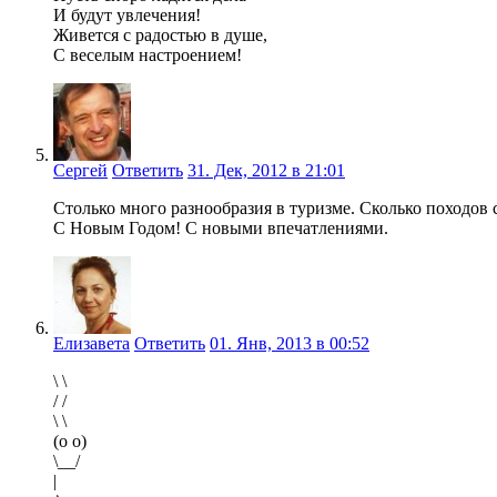
И будут увлечения!
Живется с радостью в душе,
С веселым настроением!
Сергей
Ответить
31. Дек, 2012 в 21:01
Столько много разнообразия в туризме. Сколько походов с
С Новым Годом! С новыми впечатлениями.
Елизавета
Ответить
01. Янв, 2013 в 00:52
\ \
/ /
\ \
(o o)
\__/
|