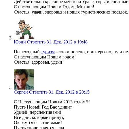
Действительно красивое место на Урале, горы и снежные
С наступающим Новым Годом, Михаил!
Счастья, удачи, здоровья и новых туристических поездок,
Юрий
Ответить
31. Дек, 2012 в 19:48
Пешеходный
туризм
– это и полено, и интересно, ну и не
С наступающим Новым годом!
Счастья, здоровья, удачи!
Сергей
Ответить
31. Дек, 2012 в 20:15
С Наступающим Новым 2013 годом!!!
Пусть Новый Год Вас удивит
Удачей, перспективами!
Все дни, которые придут,
Окажутся счастливыми!
Пусть споро ладятся дела