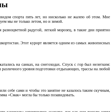
лы
 видом спорта пять лет, но нисколько не жалею об этом. Мне
уем мы не только летом, но и зимой.
 разноцветной радугой, легкий морозец, в такие дни приятно
шкортостан. Этот курорт является одним из самых живописных
атались на санках, на снегоходах. Спуск с гор был нелегким:
ы различного уровня подготовки отдыхающих, трассы на любой
ли себе сами и чтобы это занятие не казалось таким скучным,
амма «Смак» могла бы только позавидовать.
эти каникулы запомнились надолго, так как они внесли заряд